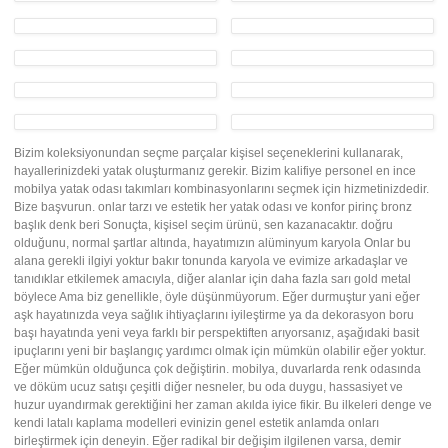
Bizim koleksiyonundan seçme parçalar kişisel seçeneklerini kullanarak,
hayallerinizdeki yatak oluşturmanız gerekir. Bizim kalifiye personel en ince
mobilya yatak odası takımları kombinasyonlarını seçmek için hizmetinizdedir.
Bize başvurun. onlar tarzı ve estetik her yatak odası ve konfor pirinç bronz
başlık denk beri Sonuçta, kişisel seçim ürünü, sen kazanacaktır. doğru
olduğunu, normal şartlar altında, hayatımızın alüminyum karyola Onlar bu
alana gerekli ilgiyi yoktur bakır tonunda karyola ve evimize arkadaşlar ve
tanıdıklar etkilemek amacıyla, diğer alanlar için daha fazla sarı gold metal
böylece Ama biz genellikle, öyle düşünmüyorum. Eğer durmuştur yani eğer
aşk hayatınızda veya sağlık ihtiyaçlarını iyileştirme ya da dekorasyon boru
başı hayatında yeni veya farklı bir perspektiften arıyorsanız, aşağıdaki basit
ipuçlarını yeni bir başlangıç yardımcı olmak için mümkün olabilir eğer yoktur.
Eğer mümkün olduğunca çok değiştirin. mobilya, duvarlarda renk odasında
ve döküm ucuz satışı çeşitli diğer nesneler, bu oda duygu, hassasiyet ve
huzur uyandırmak gerektiğini her zaman akılda iyice fikir. Bu ilkeleri denge ve
kendi latalı kaplama modelleri evinizin genel estetik anlamda onları
birleştirmek için deneyin. Eğer radikal bir değişim ilgilenen varsa, demir