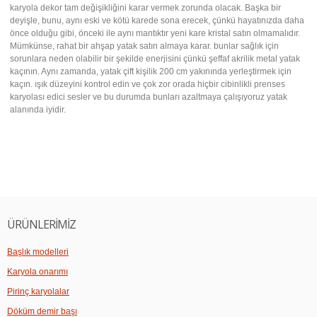
karyola dekor tam değişikliğini karar vermek zorunda olacak. Başka bir
deyişle, bunu, aynı eski ve kötü karede sona erecek, çünkü hayatınızda daha
önce olduğu gibi, önceki ile aynı mantıktır yeni kare kristal satın olmamalıdır.
Mümkünse, rahat bir ahşap yatak satın almaya karar. bunlar sağlık için
sorunlara neden olabilir bir şekilde enerjisini çünkü şeffaf akrilik metal yatak
kaçının. Aynı zamanda, yatak çift kişilik 200 cm yakınında yerleştirmek için
kaçın. ışık düzeyini kontrol edin ve çok zor orada hiçbir cibinlikli prenses
karyolası edici sesler ve bu durumda bunları azaltmaya çalışıyoruz yatak
alanında iyidir.
ÜRÜNLERİMİZ
Başlık modelleri
Karyola onarımı
Pirinç karyolalar
Döküm demir başı