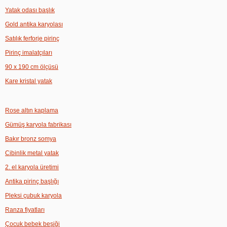
Yatak odası başlık
Gold antika karyolası
Satılık ferforje pirinç
Pirinç imalatçıları
90 x 190 cm ölçüsü
Kare kristal yatak
Rose altın kaplama
Gümüş karyola fabrikası
Bakır bronz somya
Cibinlik metal yatak
2. el karyola üretimi
Antika pirinç başlığı
Pleksi çubuk karyola
Ranza fiyatları
Çocuk bebek beşiği