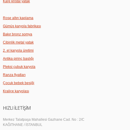
Kare kristal yatak
Rose altın kaplama
Gümüş karyola fabrikası
Bakır bronz somya
Cibinlik metal yatak
2. el karyola üretimi
Antika pirinç başlığı
Pleksi çubuk karyola
Ranza fiyatları
Çocuk bebek beşiği
Kraliçe karyolası
HIZLI İLETİŞİM
Merkez Talatpaşa Mahallesi Gazhane Cad. No : 2/C
KAĞITHANE / İSTANBUL