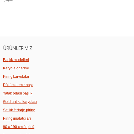
ÜRÜNLERİMİZ
Başlık modelleri
Karyola onarımı
Pirinç karyolalar
Döküm demir başı
Yatak odası başlık
Gold antika karyolası
Satılık ferforje pirinç
Pirinç imalatçıları
90 x 190 cm ölçüsü