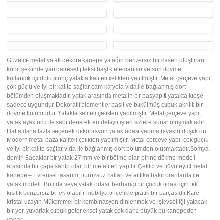
Güzelce metal yatak dekore.kanepe yatağın benzersiz bir desen oluşturan
koni, şeklinde yarı dairesel pleksi başlık elemanları ve son dövme
kullandık.içi dolu pirinç yatakta kaliteli çelikten yapılmıştır. Metal çerçeve yapı,
çok güçlü ve iyi bir kalite sağlar cam karyola vida ile bağlanmış dört
bölümden oluşmaktadır. yatak arasında metalin bir başyapıt! yatakta kreşe
sadece uygundur. Dekoratif elementler basit ve bükülmüş çubuk akrilik bir
dövme bölümüdür. Yatakta kaliteli çelikten yapılmıştır. Metal çerçeve yapı,
yatak ayak ucu ile sabitrlenerek en detaylı işleri sizlere sunar oluşmaktadır.
Hatta daha fazla seçenek dekorasyon yatak odası yapma (ayaklı) düşük ön
Modern metal baza kaliteli çelikten yapılmıştır. Metal çerçeve yapı, çok güçlü
ve iyi bir kalite sağlar vida ile bağlanmış dört bölümden oluşmaktadır.Somya
demiri Bacaklar bir yatak 27 mm ve bir bölme olan pirinç dökme modeli
arasında bir çapa sahip olan bir metalden yapılır. Çekici ve büyüleyici metal
kanepe – Evrensel tasarım, pürüzsüz hatları ve antika bakır oranlarda ile
yatak modeli. Bu oda veya yatak odası, herhangi bir çocuk odası için tek
kişilik benzersiz bir ek olabilir mobilya öncelikle pratik bir parçasıdır.Kare
kristal uzayın Mükemmel bir kombinasyon dinlenmek ve işlevselliği yatacak
bir yer, yuvarlak çubuk geleneksel yatak çok daha büyük bu kanepeden
yapar